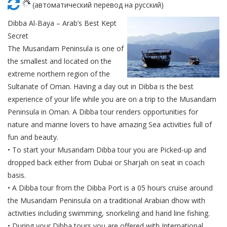
Красота
Автосервис, услуги
(автоматический перевод на русский)
Чартер
Финансы
Недвижимость
Dibba Al-Baya – Arab’s Best Kept
Галереи искусств
Спорт и фитнес
Школы вождения
Бизнес услуги
Продают
Secret
The Musandam Peninsula is one of
Школы танцев
Услуги для офиса
Сдают на длительный срок
the smallest and located on the
extreme northern region of the
Телекоммуникации
Сдают на короткий срок
Sultanate of Oman. Having a day out in Dibba is the best
experience of your life while you are on a trip to the Musandam
IT и интернет
Проекты недвижимости
Peninsula in Oman. A Dibba tour renders opportunities for
nature and marine lovers to have amazing Sea activities full of
Реклама и PR
Обзоры и документы
fun and beauty.
• To start your Musandam Dibba tour you are Picked-up and
Поиск работы
dropped back either from Dubai or Sharjah on seat in coach
basis.
Бытовые услуги
• A Dibba tour from the Dibba Port is a 05 hours cruise around
the Musandam Peninsula on a traditional Arabian dhow with
Организация мероприятий
activities including swimming, snorkeling and hand line fishing.
• During your Dibba tours you are offered with International