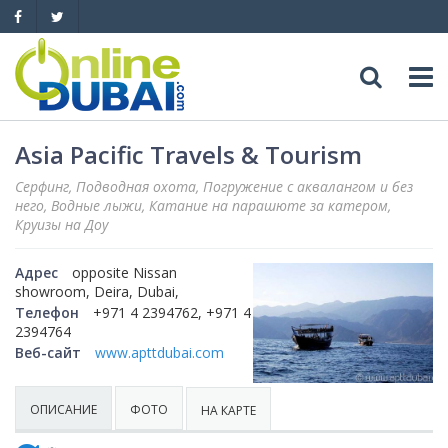
Досуг
Asia Pacific Travels & Tourism
Серфинг, Подводная охота, Погружение с аквалангом и без
Обзоры
Адреса
него, Водные лыжи, Катание на парашюте за катером,
Круизы на Доу
Рестораны
Обзоры
События
Адрес
opposite Nissan
showroom, Deira, Dubai,
Бары
Медицина
Автомобили
Телефон
+971 4 2394762, +971 4
2394764
Ночные клубы
Образование
Веб-сайт
www.apttdubai.com
Продажа
Яхты
Пляжные клубы
Магазины
Аренда
Продажа
ОПИСАНИЕ
ФОТО
Услуги
НА КАРТЕ
Активный отдых