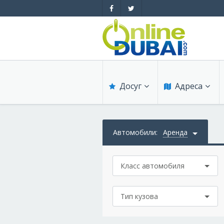
Досуг
Адреса
Обзоры
Обзоры
Автомобили
:
Аренда
Рестораны
Медицина
Класс автомобиля
Бары
Образование
Ночные клубы
Магазины
Тип кузова
Пляжные клубы
Красота