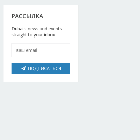
ама и PR
РАССЫЛКА
ВИТЬ
Dubai's news and events
к работы
straight to your inbox
ЛОЖЕНИЕ
вые услуги
низация мероприятий
ПОДПИСАТЬСЯ
етический ремонт
ат
мобили