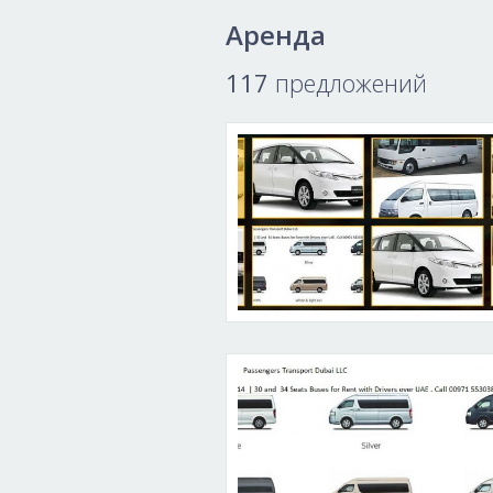
Аренда
Активный отдых
Спорт и фитне
117
предложений
Галереи искусств
Школы танце