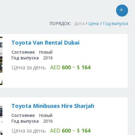
с
Рекл
ДОБА
ПОРЯДОК:
Дата
/
Цена
/
Год выпуска
в
Поис
ПРЕД
Toyota Van Rental Dubai
Быто
Состояние
Новый
Год выпуска
2016
Орга
Цена за день
AED
600
~ $
164
Косм
Прок
Авто
Toyota Minibuses Hire Sharjah
Состояние
Новый
Год выпуска
2016
Цена за день
AED
600
~ $
164