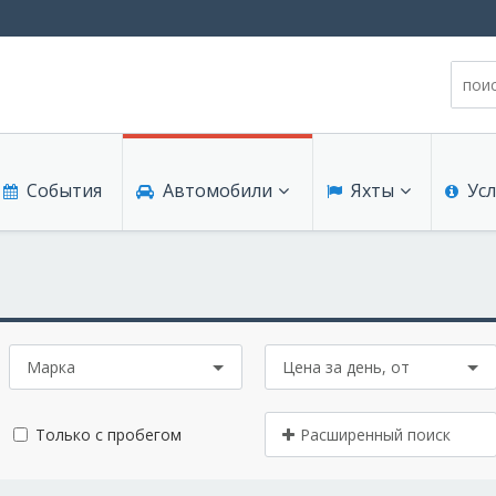
События
Автомобили
Яхты
Усл
Продажа
Продажа
Фина
Аренда
Чартер
Бизне
Марка
Цена за день, от
Автосервис, услуги
Услуг
Школы вождения
Теле
Только с пробегом
Расширенный поиск
IT и 