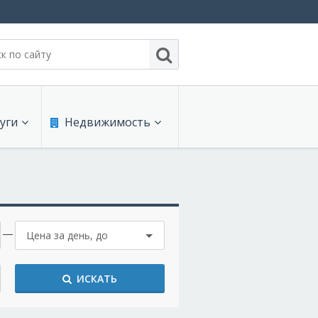
уги
Недвижимость
нсы
Продают
с услуги
Сдают на длительный срок
Цена за день, до
и для офиса
Сдают на короткий срок
коммуникации
Проекты недвижимости
ИСКАТЬ
интернет
Обзоры и документы