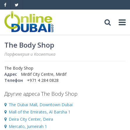
Досуг
The Body Shop
Парфюмерия и Kосметика
Обзоры
Адреса
The Body Shop
Рестораны
Обзоры
События
Адрес
Mirdif City Centre, Mirdif
Телефон
+971 4 284 0828
Бары
Медицина
Автомобили
Другие адреса The Body Shop
Ночные клубы
Образование
Продажа
Яхты
The Dubai Mall, Downtown Dubai
Mall of the Emirates, Al Barsha 1
Пляжные клубы
Магазины
Аренда
Продажа
Deira City Center, Deira
Услуги
Mercato, Jumeirah 1
Активный отдых