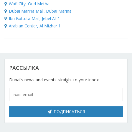
Красота
Автосервис, услуги
Чартер
Wafi City, Oud Metha
Финансы
Недвижимость
Dubai Marina Mall, Dubai Marina
Галереи искусств
Спорт и фитнес
Школы вождения
Ibn Battuta Mall, Jebel Ali 1
Бизнес услуги
Продают
Arabian Center, Al Mizhar 1
Школы танцев
Услуги для офиса
Сдают на длительный срок
Телекоммуникации
Сдают на короткий срок
IT и интернет
Проекты недвижимости
РАССЫЛКА
Реклама и PR
Обзоры и документы
Dubai's news and events straight to your inbox
Поиск работы
Бытовые услуги
ПОДПИСАТЬСЯ
Организация мероприятий