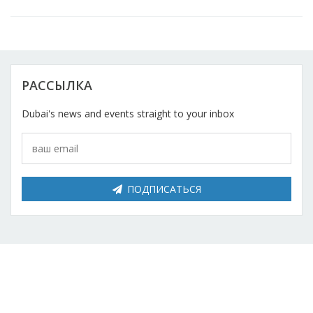
Косметический ремонт
Прокат
Автомобили
РАССЫЛКА
Dubai's news and events straight to your inbox
ПОДПИСАТЬСЯ