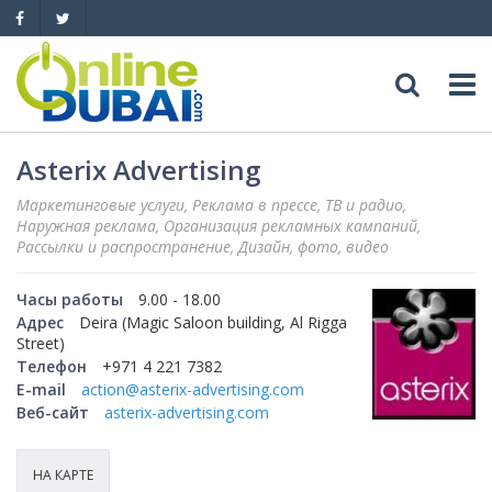
Досуг
Asterix Advertising
Маркетинговые услуги, Реклама в прессе, ТВ и радио,
Обзоры
Адреса
Наружная реклама, Организация рекламных кампаний,
Рассылки и распространение, Дизайн, фото, видео
Рестораны
Обзоры
События
Часы работы
9.00 - 18.00
Адрес
Deira (Magic Saloon building, Al Rigga
Бары
Медицина
Автомобили
Street)
Телефон
+971 4 221 7382
Ночные клубы
Образование
E-mail
action@asterix-advertising.com
Продажа
Яхты
Веб-сайт
asterix-advertising.com
Пляжные клубы
Магазины
Аренда
Продажа
Услуги
НА КАРТЕ
Активный отдых