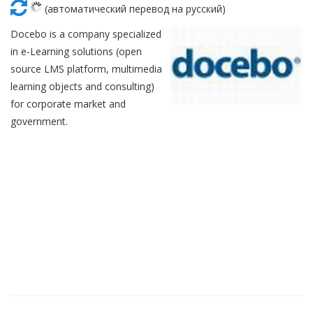
Красота
Автосервис, услуги
Чартер
(автоматический перевод на русский)
Финансы
Недвижимость
Галереи искусств
Docebo is a company specialized
Спорт и фитнес
Школы вождения
Бизнес услуги
Продают
in e-Learning solutions (open
source LMS platform, multimedia
Школы танцев
Услуги для офиса
Сдают на длительный срок
learning objects and consulting)
for corporate market and
Телекоммуникации
Сдают на короткий срок
government.
IT и интернет
Проекты недвижимости
Реклама и PR
Обзоры и документы
Поиск работы
Бытовые услуги
Организация мероприятий