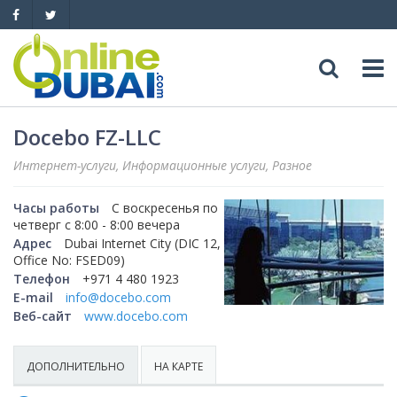
Досуг
Docebo FZ-LLC
Интернет-услуги, Информационные услуги, Разное
Обзоры
Адреса
Часы работы
С воскресенья по
Рестораны
Обзоры
События
четверг с 8:00 - 8:00 вечера
Адрес
Dubai Internet City (DIC 12,
Office No: FSED09)
Бары
Медицина
Автомобили
Телефон
+971 4 480 1923
E-mail
info@docebo.com
Ночные клубы
Образование
Продажа
Веб-сайт
www.docebo.com
Яхты
Пляжные клубы
Магазины
Аренда
Продажа
Услуги
ДОПОЛНИТЕЛЬНО
НА КАРТЕ
Активный отдых