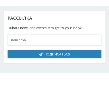
Косметический ремонт
Прокат
РАССЫЛКА
Dubai's news and events straight to your inbox
Автомобили
ПОДПИСАТЬСЯ