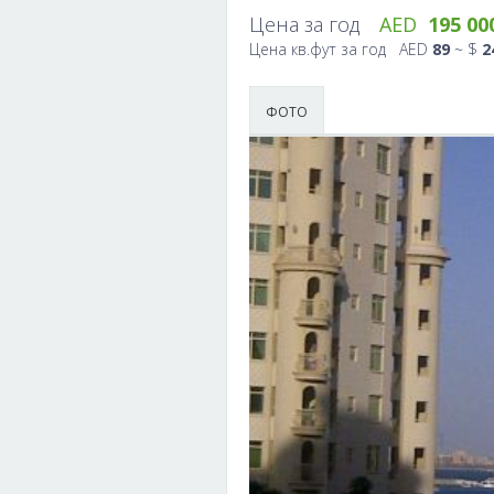
Цена за год
AED
195 00
Активный отдых
Спорт и фитне
Цена кв.фут за год AED
89
~ $
2
Галереи искусств
Школы танце
ФОТО