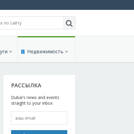
уги
Недвижимость
нсы
Продают
РАССЫЛКА
с услуги
Сдают на длительный срок
Dubai's news and events
и для офиса
Сдают на короткий срок
straight to your inbox
коммуникации
Проекты недвижимости
интернет
Обзоры и документы