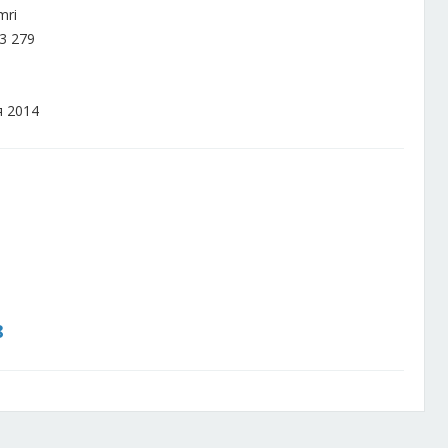
mri
3 279
я 2014
8