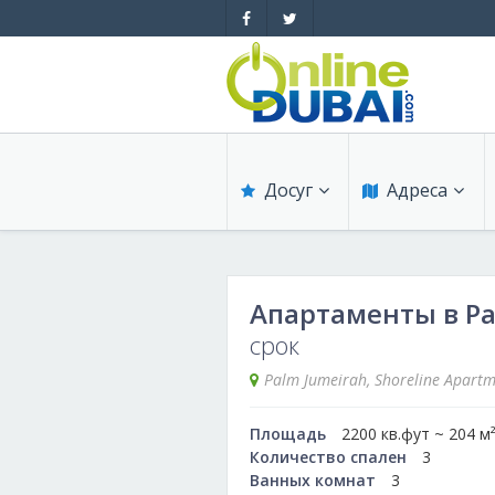
Досуг
Адреса
Обзоры
Обзоры
Апартаменты в Pa
Рестораны
Медицина
срок
Бары
Образование
Palm Jumeirah, Shoreline Apartm
Ночные клубы
Магазины
Площадь
2200 кв.фут ~ 204 м
Количество спален
3
Ванных комнат
3
Пляжные клубы
Красота