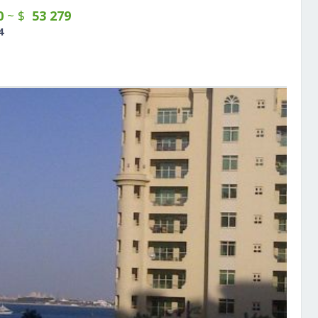
0
~ $
53 279
с
Рекл
4
в
Поис
Быто
Орга
Косм
Прок
Авто