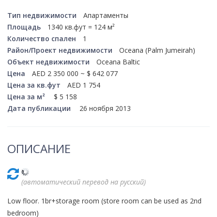
Красота
Автосервис, услуги
Чартер
Финансы
Недвижимость
Тип недвижимости
Апартаменты
Галереи искусств
Спорт и фитнес
Площадь
1340 кв.фут = 124 м²
Школы вождения
Бизнес услуги
Продают
Количество спален
1
Школы танцев
Район/Проект недвижимости
Oceana (Palm Jumeirah)
Услуги для офиса
Сдают на длительный срок
Объект недвижимости
Oceana Baltic
Цена
AED 2 350 000 ~ $ 642 077
Телекоммуникации
Сдают на короткий срок
Цена за кв.фут
AED 1 754
Цена за м²
$ 5 158
IT и интернет
Проекты недвижимости
Дата публикации
26 ноября 2013
Реклама и PR
Обзоры и документы
ОПИСАНИЕ
Поиск работы
Бытовые услуги
(автоматический перевод на русский)
Организация мероприятий
Low floor. 1br+storage room (store room can be used as 2nd
bedroom)