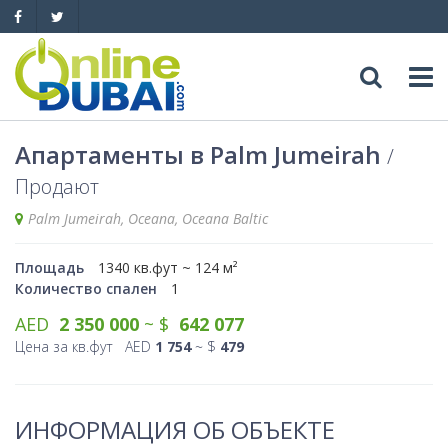
Досуг
Апартаменты в Palm Jumeirah
Продают
Обзоры
Адреса
Palm Jumeirah, Oceana, Oceana Baltic
Рестораны
Обзоры
События
Площадь
1340 кв.фут ~ 124 м²
Количество спален
1
Бары
Медицина
Автомобили
AED
2 350 000
~ $
642 077
Ночные клубы
Цена за кв.фут AED
1 754
~ $
479
Образование
Продажа
Яхты
Пляжные клубы
Магазины
Аренда
Продажа
Услуги
ИНФОРМАЦИЯ ОБ ОБЪЕКТЕ
Активный отдых