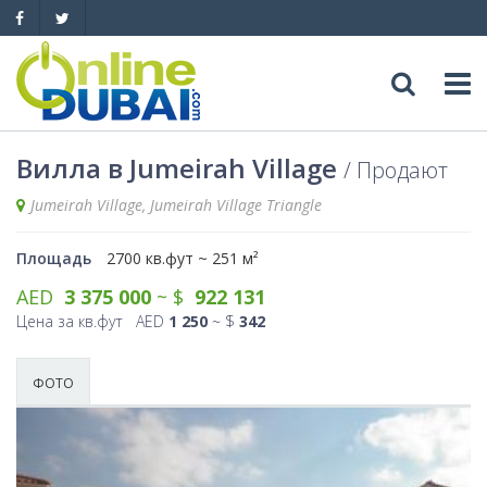
Досуг
Вилла в Jumeirah Village
Продают
Jumeirah Village, Jumeirah Village Triangle
Обзоры
Адреса
Площадь
2700 кв.фут ~ 251 м²
Рестораны
Обзоры
События
AED
3 375 000
~ $
922 131
Цена за кв.фут AED
1 250
~ $
342
Бары
Медицина
Автомобили
Ночные клубы
Образование
ФОТО
Продажа
Яхты
Пляжные клубы
Магазины
Аренда
Продажа
Услуги
Активный отдых