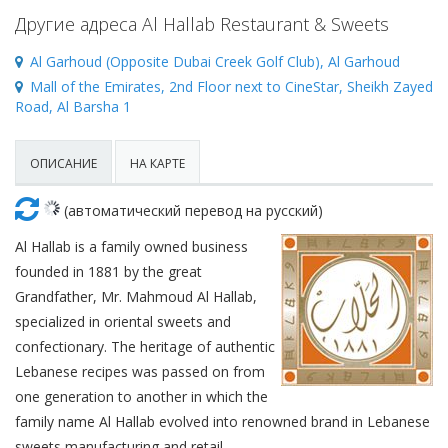
Красота
Автосервис, услуги
Чартер
Финансы
Недвижимость
Другие адреса Al Hallab Restaurant & Sweets
Галереи искусств
Спорт и фитнес
Школы вождения
Al Garhoud (Opposite Dubai Creek Golf Club), Al Garhoud
Бизнес услуги
Продают
Mall of the Emirates, 2nd Floor next to CineStar, Sheikh Zayed
Школы танцев
Road, Al Barsha 1
Услуги для офиса
Сдают на длительный срок
Телекоммуникации
ОПИСАНИЕ
НА КАРТЕ
Сдают на короткий срок
(автоматический перевод на русский)
IT и интернет
Проекты недвижимости
Al Hallab is a family owned business
Реклама и PR
Обзоры и документы
founded in 1881 by the great
Grandfather, Mr. Mahmoud Al Hallab,
Поиск работы
specialized in oriental sweets and
confectionary. The heritage of authentic
Бытовые услуги
Lebanese recipes was passed on from
one generation to another in which the
Организация мероприятий
family name Al Hallab evolved into renowned brand in Lebanese
sweets manufacturing and retail.