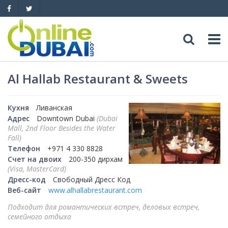
Досуг
Al Hallab Restaurant & Sweets
Обзоры
Адреса
Кухня
Ливанская
Адрес
Downtown Dubai
(Dubai
Рестораны
Обзоры
Mall, 2nd Floor Besides the Water
События
Fall)
Телефон
+971 4 330 8828
Бары
Медицина
Автомобили
Счет на двоих
200-350 дирхам
(Visa, MasterCard)
Ночные клубы
Образование
Дресс-код
Свободный Дресс Код
Продажа
Яхты
Веб-сайт
www.alhallabrestaurant.com
Пляжные клубы
Магазины
Аренда
Подходит для романтических встреч, деловых встреч,
Продажа
Услуги
семейного отдыха
Активный отдых