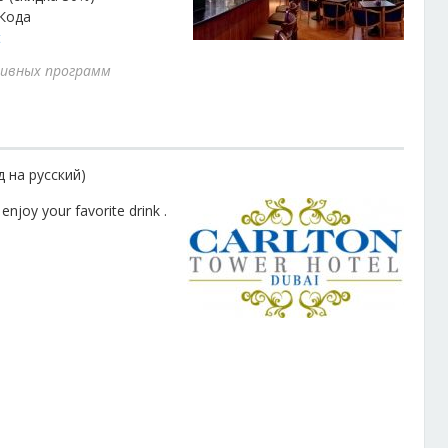
Кода
t
с
Рекл
ивных программ
в
Поис
Быто
 на русский)
Орга
enjoy your favorite drink .
Косм
Прок
Авто