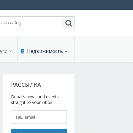
уги
Недвижимость
нсы
Продают
РАССЫЛКА
с услуги
Сдают на длительный срок
Dubai's news and events
и для офиса
Сдают на короткий срок
straight to your inbox
коммуникации
Проекты недвижимости
интернет
Обзоры и документы