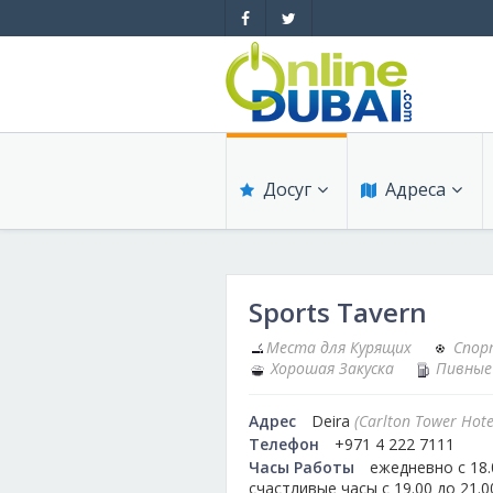
Досуг
Адреса
Обзоры
Обзоры
Sports Tavern
Рестораны
Медицина
Места для Курящих
Спор
Хорошая Закуска
Пивные 
Бары
Образование
Адрес
Deira
(Carlton Tower Hote
Ночные клубы
Магазины
Телефон
+971 4 222 7111
Часы Работы
ежедневно с 18.
Пляжные клубы
Красота
счастливые часы с 19.00 до 21.0