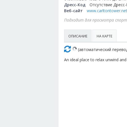
Дресс-Код
Отсутствие Дресс-
Веб-сайт
www.carltontower.ne
Активный отдых
Спорт и фитне
Подходит для просмотра спорт
Галереи искусств
Школы танце
ОПИСАНИЕ
НА КАРТЕ
(автоматический перевод
An ideal place to relax unwind and 