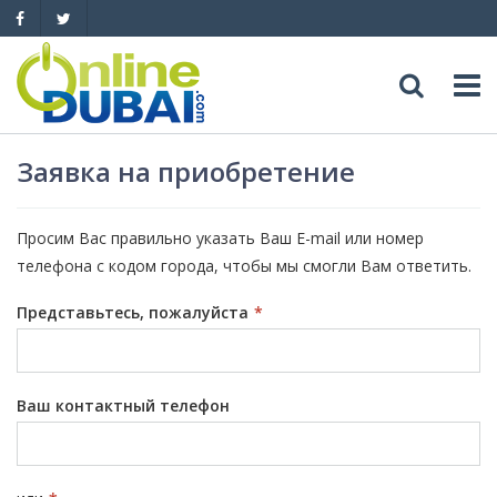
Досуг
Заявка на приобретение
Обзоры
Адреса
Просим Вас правильно указать Ваш E-mail или номер
телефона с кодом города, чтобы мы смогли Вам ответить.
Рестораны
Обзоры
События
Представьтесь, пожалуйста
*
Бары
Медицина
Автомобили
Ночные клубы
Образование
Продажа
Яхты
Ваш контактный телефон
Пляжные клубы
Магазины
Аренда
Продажа
Услуги
Активный отдых